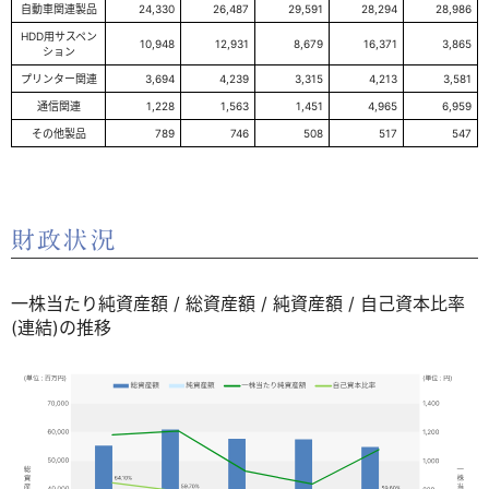
自動車関連製品
24,330
26,487
29,591
28,294
28,986
HDD用サスペン
10,948
12,931
8,679
16,371
3,865
ション
プリンター関連
3,694
4,239
3,315
4,213
3,581
通信関連
1,228
1,563
1,451
4,965
6,959
その他製品
789
746
508
517
547
財政状況
一株当たり純資産額 / 総資産額 / 純資産額 / 自己資本比率
(連結)の推移