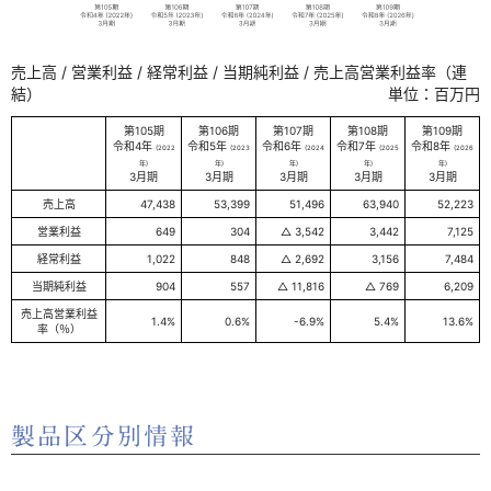
売上高 / 営業利益 / 経常利益 / 当期純利益 / 売上高営業利益率（連
結）
単位：百万円
第105期
第106期
第107期
第108期
第109期
令和4年
令和5年
令和6年
令和7年
令和8年
(2022
(2023
(2024
(2025
(2026
年)
年)
年)
年)
年)
3月期
3月期
3月期
3月期
3月期
売上高
47,438
53,399
51,496
63,940
52,223
営業利益
649
304
△ 3,542
3,442
7,125
経常利益
1,022
848
△ 2,692
3,156
7,484
当期純利益
904
557
△ 11,816
△ 769
6,209
売上高営業利益
1.4%
0.6%
-6.9%
5.4%
13.6%
率（％）
製品区分別情報