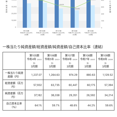
一株当たり純資産額/総資産額/純資産額/自己資本比率（連結）
第105期
第106期
第107期
第108期
第109期
令和4年
令和5年
令和6年
令和7年
令和8年
(2022
(2023
(2024
(2025
(2026
年)
年)
年)
年)
年)
3月期
3月期
3月期
3月期
3月期
一株当たり純資
1,237.07
1,264.63
974.29
880.63
1,129.52
産額（円）
総資産額（百万
57,932
63,735
60,447
60,175
57,394
円）
純資産額（百万
37,182
38,038
29,351
26,592
34,214
円）
自己資本比率
64.1%
59.7%
48.6%
44.2%
59.6%
（％）