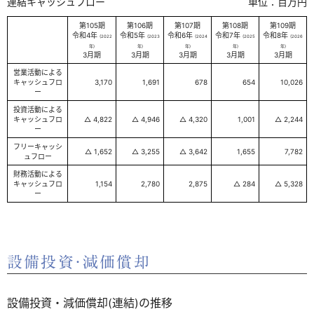
連結キャッシュフロー
単位：百万円
第105期
第106期
第107期
第108期
第109期
令和4年
令和5年
令和6年
令和7年
令和8年
(2022
(2023
(2024
(2025
(2026
年)
年)
年)
年)
年)
3月期
3月期
3月期
3月期
3月期
営業活動による
キャッシュフロ
3,170
1,691
678
654
10,026
ー
投資活動による
キャッシュフロ
△ 4,822
△ 4,946
△ 4,320
1,001
△ 2,244
ー
フリーキャッシ
△ 1,652
△ 3,255
△ 3,642
1,655
7,782
ュフロー
財務活動による
キャッシュフロ
1,154
2,780
2,875
△ 284
△ 5,328
ー
設備投資・減価償却
設備投資・減価償却(連結)の推移