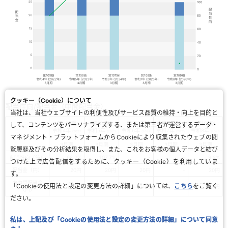
クッキー（Cookie）について
配当性向/配当金（中間配当金）
当社は、当社ウェブサイトの利便性及びサービス品質の維持・向上を目的と
第105期
第106期
第107期
第108期
第109期
して、コンテンツをパーソナライズする、または第三者が運営するデータ・
令和4年
令和5年
令和6年
令和7年
令和8年
(2022
(2023
(2024
(2025
(2026
マネジメント・プラットフォームからCookieにより収集されたウェブの閲
年)
年)
年)
年)
年)
3月期
3月期
3月期
3月期
3月期
覧履歴及びその分析結果を取得し、また、これをお客様の個人データと結び
配当性向（％）
68.2%
107.7%
-
-
9.8%
つけた上で広告配信をするために、クッキー（Cookie）を利用していま
配当金（円）
20円
20円
20円
-
20円
す。
内中間配当金
「Cookieの使用法と設定の変更方法の詳細」については、
こちら
をご覧く
9円
11円
10円
-
5円
（円）
ださい。
私は、上記及び「Cookieの使用法と設定の変更方法の詳細」について同意
私は、上記及び「Cookieの使用法と設定の変更方法の詳細」について同意