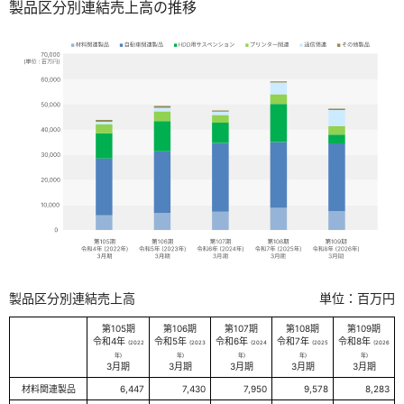
製品区分別連結売上高の推移
製品区分別連結売上高
単位：百万円
第105期
第106期
第107期
第108期
第109期
令和4年
令和5年
令和6年
令和7年
令和8年
(2022
(2023
(2024
(2025
(2026
年)
年)
年)
年)
年)
3月期
3月期
3月期
3月期
3月期
材料関連製品
6,447
7,430
7,950
9,578
8,283