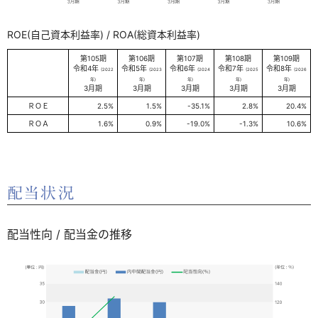
ROE(自己資本利益率) / ROA(総資本利益率)
第105期
第106期
第107期
第108期
第109期
令和4年
令和5年
令和6年
令和7年
令和8年
(2022
(2023
(2024
(2025
(2026
年)
年)
年)
年)
年)
3月期
3月期
3月期
3月期
3月期
ＲＯＥ
2.5%
1.5%
-35.1%
2.8%
20.4%
ＲＯＡ
1.6%
0.9%
-19.0%
-1.3%
10.6%
配当状況
配当性向 / 配当金の推移